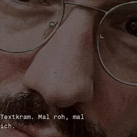
 Textkram. Mal roh, mal
lich.