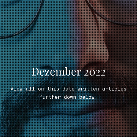
MARKE, TEXT & KONZEPT
PORTFOLIO
Dezember 2022
BLOG
View all on this date written articles
KONTAKT
further down below.